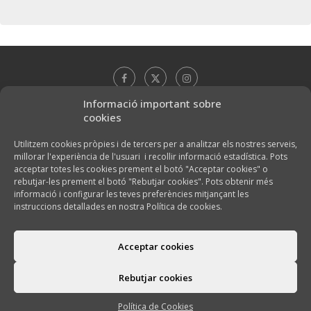
Informació important sobre
cookies
Utilitzem cookies pròpies i de tercers per a analitzar els nostres serveis,
millorar l'experiència de l'usuari i recollir informació estadística. Pots
acceptar totes les cookies prement el botó "Acceptar cookies" o
rebutjar-les prement el botó "Rebutjar cookies". Pots obtenir més
informació i configurar les teves preferències mitjançant les
instruccions detallades en nostra Política de cookies.
Acceptar cookies
@2026 - El Celler de Can Mata -
Política de cookies
Rebutjar cookies
TORNA A DALT
Política de Cookies