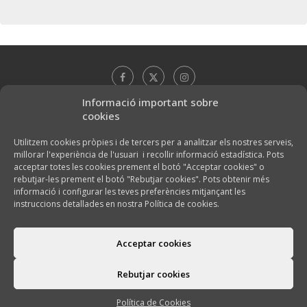
Informació important sobre
cookies
Utilitzem cookies pròpies i de tercers per a analitzar els nostres serveis,
millorar l'experiència de l'usuari i recollir informació estadística. Pots
acceptar totes les cookies prement el botó "Acceptar cookies" o
rebutjar-les prement el botó "Rebutjar cookies". Pots obtenir més
informació i configurar les teves preferències mitjançant les
instruccions detallades en nostra Política de cookies.
Acceptar cookies
@2026 - El Celler de Can Mata -
Política de cookies
Rebutjar cookies
TORNA A DALT
Política de Cookies