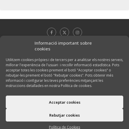
Informació important sobre
cookies
Utilitzem cookies pròpies i de tercers per a analitzar els nostres serveis,
millorar l'experiència de l'usuari i recollir informació estadística. Pots
acceptar totes les cookies prement el botó "Acceptar cookies" o
rebutjar-les prement el botó "Rebutjar cookies". Pots obtenir més
informació i configurar les teves preferències mitjançant les
instruccions detallades en nostra Política de cookies.
Acceptar cookies
@2026 - El Celler de Can Mata -
Política de cookies
Rebutjar cookies
TORNA A DALT
Política de Cookies