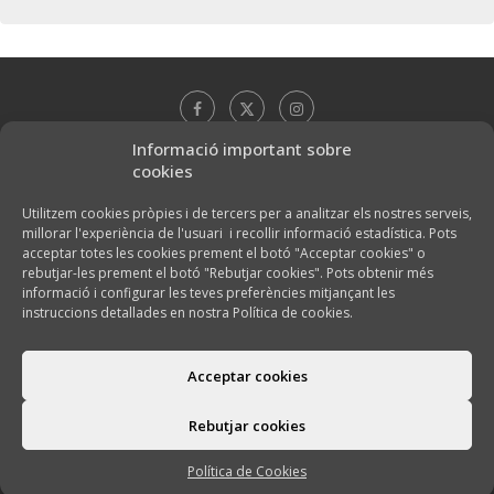
Informació important sobre
cookies
Utilitzem cookies pròpies i de tercers per a analitzar els nostres serveis,
millorar l'experiència de l'usuari i recollir informació estadística. Pots
acceptar totes les cookies prement el botó "Acceptar cookies" o
rebutjar-les prement el botó "Rebutjar cookies". Pots obtenir més
informació i configurar les teves preferències mitjançant les
instruccions detallades en nostra Política de cookies.
Acceptar cookies
@2026 - El Celler de Can Mata -
Política de cookies
Rebutjar cookies
TORNA A DALT
Política de Cookies