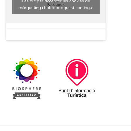
Fes clic per acceptar les cookies de
Facebook
màrqueting i habilitar aquest contingut