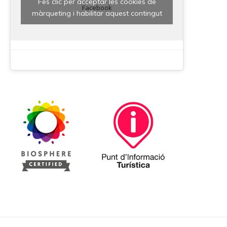
Fes clic per acceptar les cookies de
Facebook
màrqueting i habilitar aquest contingut