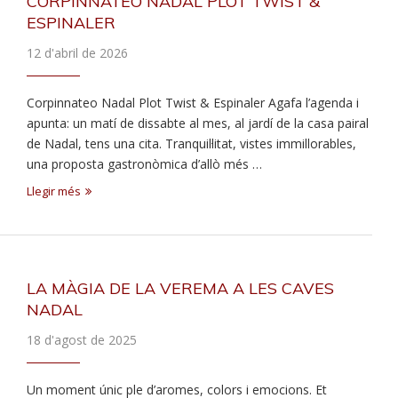
CORPINNATEO NADAL PLOT TWIST &
ESPINALER
12 d'abril de 2026
Corpinnateo Nadal Plot Twist & Espinaler Agafa l’agenda i
apunta: un matí de dissabte al mes, al jardí de la casa pairal
de Nadal, tens una cita. Tranquil·litat, vistes immillorables,
una proposta gastronòmica d’allò més …
Llegir més
LA MÀGIA DE LA VEREMA A LES CAVES
NADAL
18 d'agost de 2025
Un moment únic ple d’aromes, colors i emocions. Et