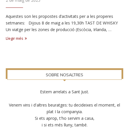
2 de maig de 2025
Aquestes son les propostes d’activitats per a les properes
setmanes: Dijous 8 de maig a les 19,30h TAST DE WHISKY
Un viatge per les zones de producció (Escòcia, Irlanda, …
Llegir més
SOBRE NOSALTRES
Estem arrelats a Sant Just.
Venem vins i d'altres beuratges: tu decideixes el moment, el
plat I la companyia.
Si ets aprop, t'ho servim a casa,
i si ets més lluny, també.