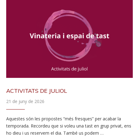
ACTIVITATS DE JULIOL
21 de juny de 2026
Aquestes són les propostes “més fresques” per acabar la
temporada. Recordeu que si voleu una tast en grup privat, ens
ho dieu i us reservem el dia. També us podem …